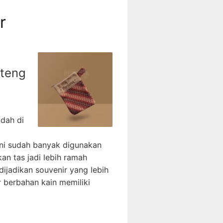
H
r
F
O
R
:
nteng
dah di
 ini sudah banyak digunakan
an tas jadi lebih ramah
dijadikan souvenir yang lebih
r berbahan kain memiliki