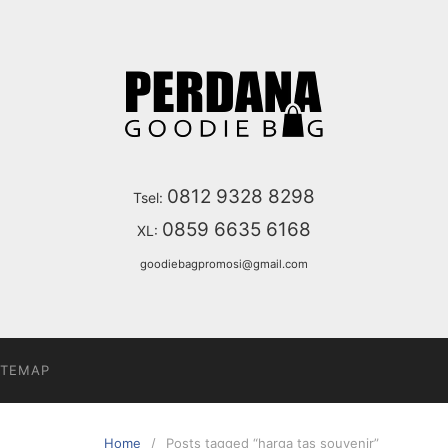
0812 9328 8298
Tsel:
0859 6635 6168
XL:
goodiebagpromosi@gmail.com
ITEMAP
Home
Posts tagged “harga tas souvenir”