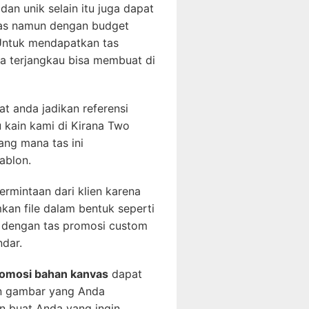
an unik selain itu juga dapat
tas namun dengan budget
Untuk mendapatkan tas
ga terjangkau bisa membuat di
t anda jadikan referensi
 kain kami di Kirana Two
ang mana tas ini
ablon.
ermintaan dari klien karena
kan file dalam bentuk seperti
an dengan tas promosi custom
dar.
romosi bahan kanvas
dapat
n gambar yang Anda
n buat Anda yang ingin