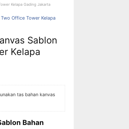
Tower Kelapa Gading Jakarta
H
F
O
R
:
anvas Sablon
er Kelapa
gunakan tas bahan kanvas
Sablon Bahan