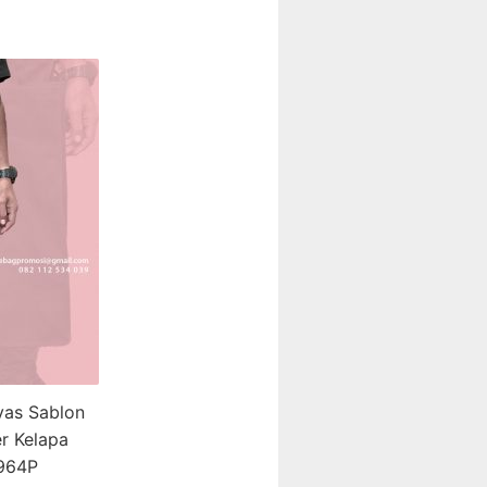
vas Sablon
r Kelapa
7964P