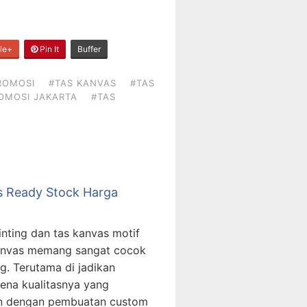
le+
Pin It
Buffer
ROMOSI
#TAS KANVAS
#TAS
OMOSI JAKARTA
#TAS
s Ready Stock Harga
inting dan tas kanvas motif
kanvas memang sangat cocok
. Terutama di jadikan
rena kualitasnya yang
pun dengan pembuatan custom