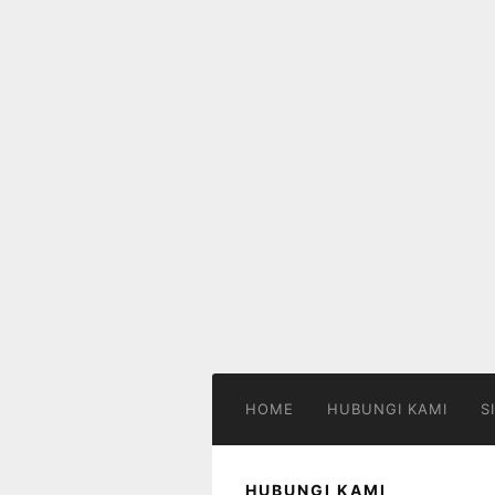
S
k
i
p
t
o
c
o
n
t
e
n
t
HOME
HUBUNGI KAMI
S
HUBUNGI KAMI