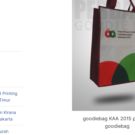
 Printing
Timur
n Kirana
goodiebag KAA 2015 
akarta
goodiebag
urah