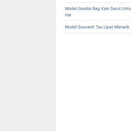
Model Goodie Bag Kain Serut Unt
Hal
Model Souvenir Tas Lipat Menarik