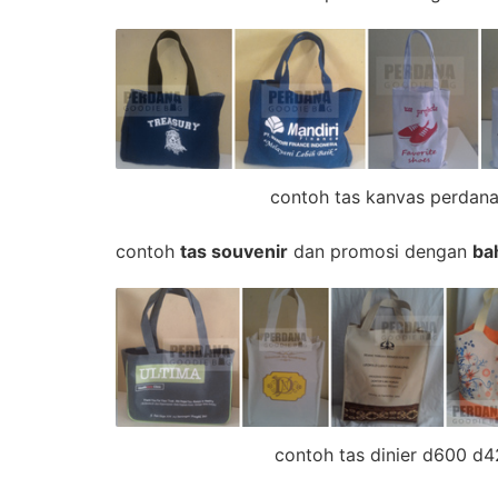
contoh tas kanvas perdan
contoh
tas souvenir
dan promosi dengan
ba
contoh tas dinier d600 d