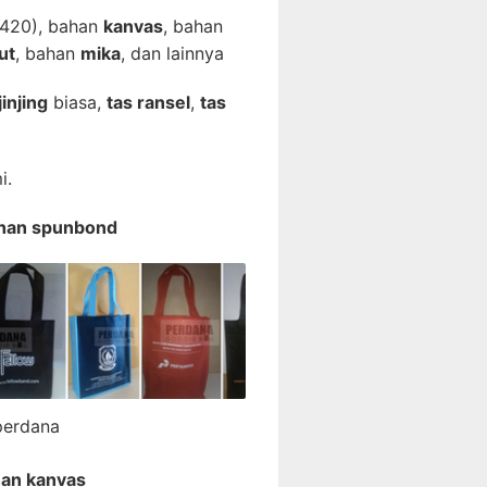
420), bahan
kanvas
, bahan
ut
, bahan
mika
, dan lainnya
jinjing
biasa,
tas ransel
,
tas
i.
han spunbond
perdana
an kanvas