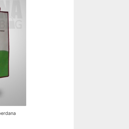
perdana