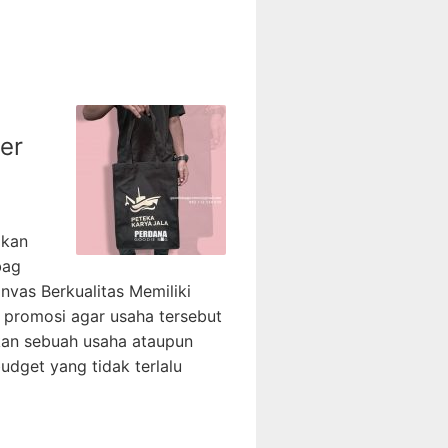
H
F
O
R
:
er
akan
bag
vas Berkualitas Memiliki
promosi agar usaha tersebut
kan sebuah usaha ataupun
udget yang tidak terlalu