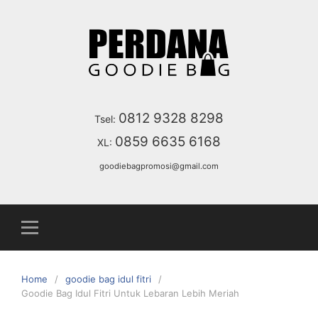
S
k
i
p
t
o
c
0812 9328 8298
Tsel:
o
0859 6635 6168
XL:
n
t
goodiebagpromosi@gmail.com
e
n
t
Home
goodie bag idul fitri
Goodie Bag Idul Fitri Untuk Lebaran Lebih Meriah